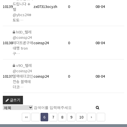
드립니다 ➕
10139
zx07313ocyzh
0
08-04
텔
@ybcs24➕
토토…
h0D_텔레
@coinsp24
10138
테더트론구매
coinsp24
0
08-04
대행 tron
구…
v9O_텔레
@coinsp24
10137
블랙테더코인
coinsp24
0
08-04
전송 블랙테
더코…
글쓰기
6
7
8
9
10