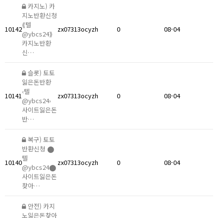
카지노) 카
지노반환신청
⟪텔
10142
zx07313ocyzh
0
08-04
@ybcs24⟫
카지노반환
신…
슬롯) 토토
잃은돈반환
‹텔
10141
zx07313ocyzh
0
08-04
@ybcs24›
사이트잃은돈
반…
복구) 토토
반환신청 ⬤
텔
10140
zx07313ocyzh
0
08-04
@ybcs24⬤
사이트잃은돈
찾아…
안전) 카지
노잃은돈찾아