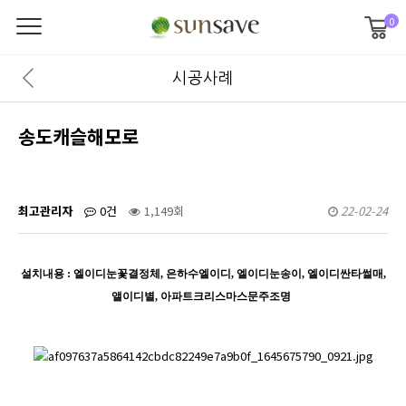
0
시공사례
송도캐슬해모로
최고관리자
0건
1,149회
22-02-24
설치내용 : 엘이디눈꽃결정체, 은하수엘이디, 엘이디눈송이, 엘이디싼타썰매,
앨이디별, 아파트크리스마스문주조명